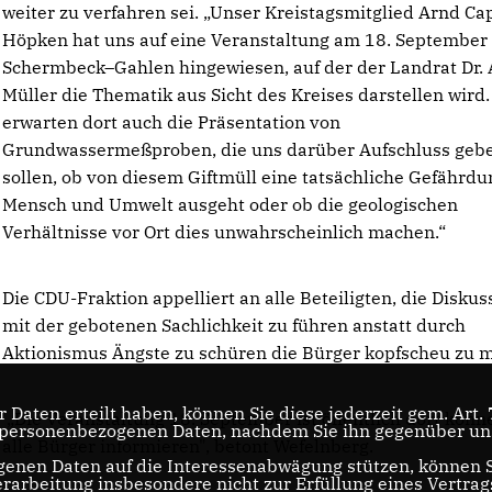
weiter zu verfahren sei. „Unser Kreistagsmitglied Arnd Ca
Höpken hat uns auf eine Veranstaltung am 18. September 
Schermbeck–Gahlen hingewiesen, auf der der Landrat Dr.
Müller die Thematik aus Sicht des Kreises darstellen wird.
erwarten dort auch die Präsentation von
Grundwassermeßproben, die uns darüber Aufschluss geb
sollen, ob von diesem Giftmüll eine tatsächliche Gefährd
Mensch und Umwelt ausgeht oder ob die geologischen
Verhältnisse vor Ort dies unwahrscheinlich machen.“
Die CDU-Fraktion appelliert an alle Beteiligten, die Diskus
mit der gebotenen Sachlichkeit zu führen anstatt durch
Aktionismus Ängste zu schüren die Bürger kopfscheu zu 
er Daten erteilt haben, können Sie diese jederzeit gem. Art
Die Veranstaltung 18. September ist öffentlich dort könn
rer personenbezogenen Daten, nachdem Sie ihn gegenüber u
alle Bürger informieren", betont Wefelnberg.
ogenen Daten auf die Interessenabwägung stützen, können 
erarbeitung insbesondere nicht zur Erfüllung eines Vertrags