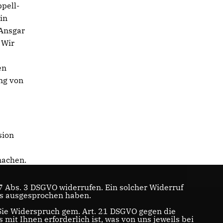
ppell-
in
 Ansgar
 Wir
en
ung von
sion
machen.
. 7 Abs. 3 DSGVO widerrufen. Ein solcher Widerruf
en sich
ns ausgesprochen haben.
Sie Widerspruch gem. Art. 21 DSGVO gegen die
 mit Ihnen erforderlich ist, was von uns jeweils bei